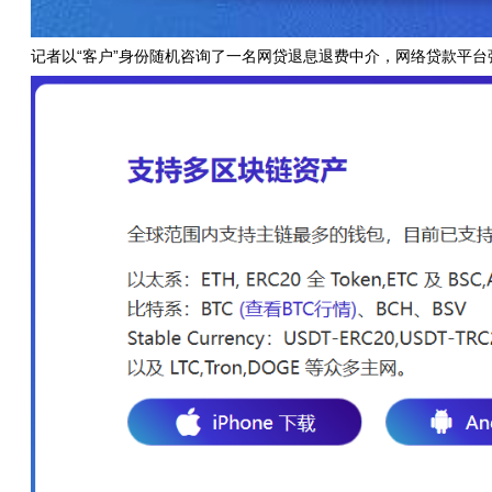
记者以“客户”身份随机咨询了一名网贷退息退费中介，网络贷款平台