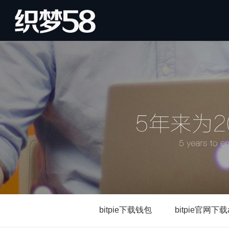
bitpie下载钱包
bitpie官网下载