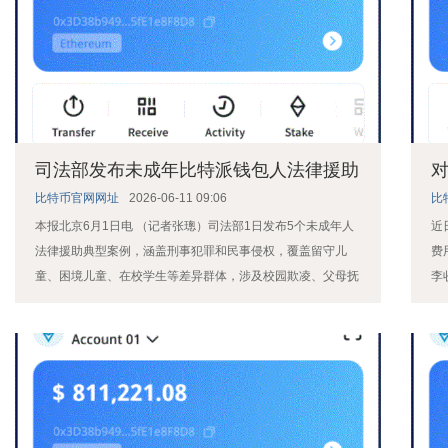
司法部发布未成年比特派钱包人法律援助
典型案例
比特币官网网址
2026-06-11 09:06
比
本报北京6月1日电 （记者张璁）司法部1日发布5个未成年人
近
法律援助典型案例，涵盖刑事犯罪和民事侵权，覆盖留守儿
费
童、困境儿童、在校学生等差异群体，涉及校园欺凌、父母抚
李
养、...
在..