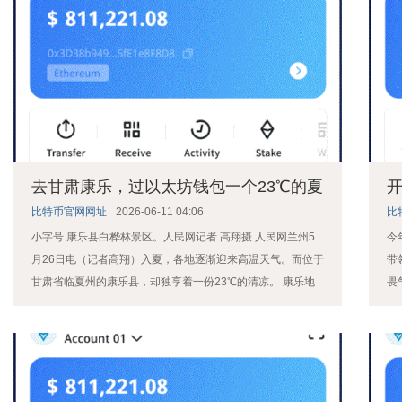
去甘肃康乐，过以太坊钱包一个23℃的夏
开
天
比特币官网网址
2026-06-11 04:06
比
小字号 康乐县白桦林景区。人民网记者 高翔摄 人民网兰州5
今
月26日电（记者高翔）入夏，各地逐渐迎来高温天气。而位于
带
甘肃省临夏州的康乐县，却独享着一份23℃的清凉。 康乐地
畏
处...