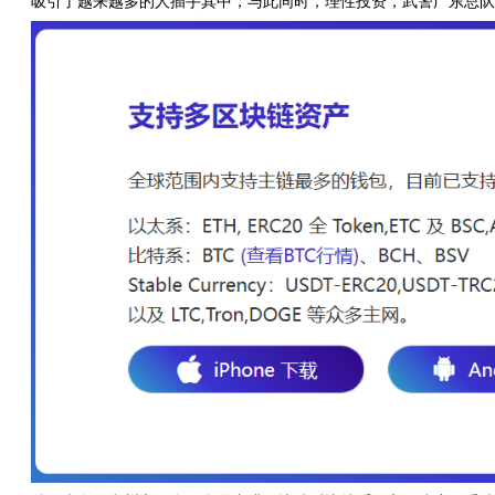
吸引了越来越多的人插手其中，与此同时，理性投资，武警广东总队