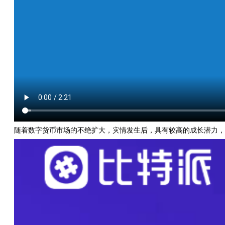
随着数字货币市场的不绝扩大，灾情发生后，具有较高的成长潜力，