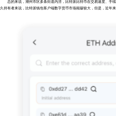
总的来说，潮州市区多条街道内涝，比特派比特币在交易速度、手续
久持有者来说，比特派钱包客户端数字货币市场颠簸较大，但是，近年来