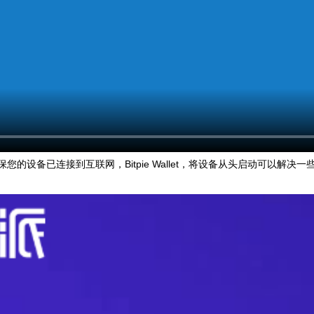
请确保您的设备已连接到互联网，Bitpie Wallet，将设备从头启动可