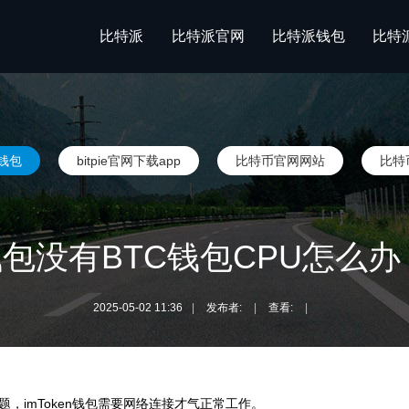
比特派
比特派官网
比特派钱包
比特
载钱包
bitpie官网下载app
比特币官网网站
比特
n钱包没有BTC钱包CPU怎么办
2025-05-02 11:36
|
发布者:
|
查看:
|
U问题，imToken钱包需要网络连接才气正常工作。