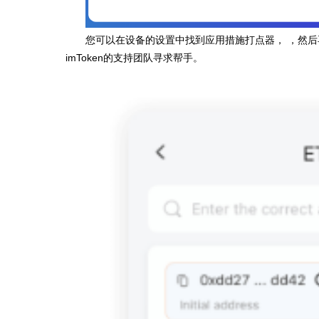
您可以在设备的设置中找到应用措施打点器， ，然后
imToken的支持团队寻求帮手。