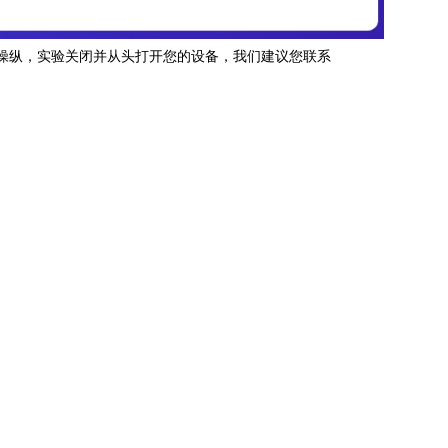
成操纵，实验关闭并从头打开您的设备，我们建议您联系