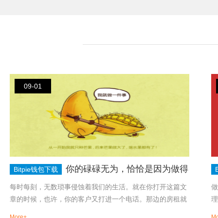
09-01
得
营销中最能赚钱的10个广告词！
Bitpie钱包下载
文
做营销，想要产生最大的效益，首先要研究好客户的消费心
就
理，从心理开始，才能让你的营销更加顺利，今天将为大家
揭秘营...
More+